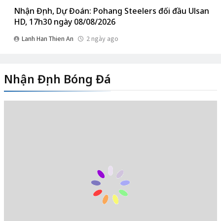
Nhận Định, Dự Đoán: Pohang Steelers đối đầu Ulsan
HD, 17h30 ngày 08/08/2026
Lanh Han Thien An
2 ngày ago
Nhận Định Bóng Đá