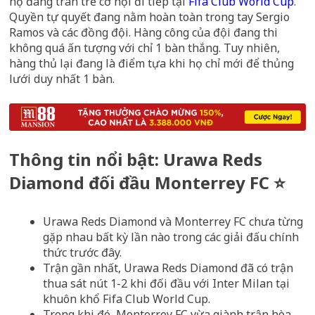
họ đang tràn trề cơ hội đi tiếp tại
Fifa Club World Cup
.
Quyền tự quyết đang nằm hoàn toàn trong tay Sergio
Ramos và các đồng đội. Hàng công của đội đang thi
không quá ấn tượng với chỉ 1 bàn thắng. Tuy nhiên,
hàng thủ lại đang là điểm tựa khi họ chỉ mới để thủng
lưới duy nhất 1 bàn.
Thông tin nổi bật: Urawa Reds
Diamond đối đầu Monterrey FC ⭐
Urawa Reds Diamond và Monterrey FC chưa từng
gặp nhau bất kỳ lần nào trong các giải đấu chính
thức trước đây.
Trận gần nhất, Urawa Reds Diamond đã có trận
thua sát nút 1-2 khi đối đầu với Inter Milan tại
khuôn khổ Fifa Club World Cup.
Trong khi đó, Monterrey FC vừa giành trận hòa