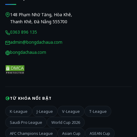
148 Phạm Nhữ Tăng, Hòa Khê,
Thanh Khê, Đà Nẵng 555700
0363 896 135
admin@bongdachaua.com
bongdachaua.com
TỪ KHÓA NỔI BẬT
K-League
J-League
V-League
T-League
Saudi Pro League
World Cup 2026
AFC Champions League
Asian Cup
ASEAN Cup