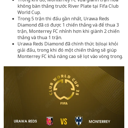
không bàn thắng trước River Plate tại Fifa Club
World Cup.
Trong 5 trận thi đấu gần nhất, Urawa Reds
Diamond đã có được 1 chiến thắng và để thua 3
trận, Monterrey FC nhỉnh hơn khi giành 2 chiến
thắng và thua 1 trận.
Urawa Reds Diamond đã chính thức bị loại khỏi
giải đấu, trong khi đó một chiến thắng sẽ giúp
Monterrey FC khả năng cao sẽ lọt vào vòng trong.