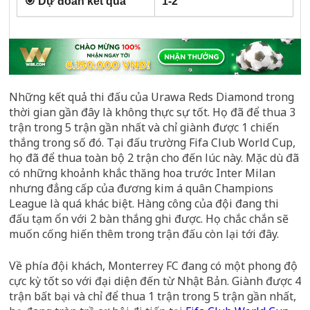
🎯 Dự đoán kết quả
1-2
Những kết quả thi đấu của Urawa Reds Diamond trong
thời gian gần đây là không thực sự tốt. Họ đã để thua 3
trận trong 5 trận gần nhất và chỉ giành được 1 chiến
thắng trong số đó. Tại đấu trường Fifa Club World Cup,
họ đã để thua toàn bộ 2 trận cho đến lúc này. Mặc dù đã
có những khoảnh khắc thăng hoa trước Inter Milan
nhưng đẳng cấp của đương kim á quân Champions
League là quá khác biệt. Hàng công của đội đang thi
đấu tạm ổn với 2 bàn thắng ghi được. Họ chắc chắn sẽ
muốn cống hiến thêm trong trận đấu còn lại tới đây.
Về phía đội khách, Monterrey FC đang có một phong độ
cực kỳ tốt so với đại diện đến từ Nhật Bản. Giành được 4
trận bất bại và chỉ để thua 1 trận trong 5 trận gần nhất,