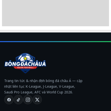
Trang tin tức & nhận định bóng đá châu Á — cập
nhật liên tục K-League, J-League, V-League,
Saudi Pro League, AFC và World Cup 2026.