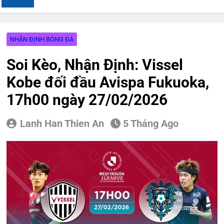
Nhận Định, Dự Đoán: Gangwon FC
đối đầu Gamba Osaka, 17h30 ngày
11/08/2026
3 Giờ Ago
NHẬN ĐỊNH BÓNG ĐÁ
5 Ứng Cử Viên Cho Danh Hiệu Vô
Địch J1 League 2026/27
Soi Kèo, Nhận Định: Vissel
7 Giờ Ago
Kobe đối đầu Avispa Fukuoka,
10 Trận Đấu Đáng Chú Ý Của Lượt
Đi Saudi Pro League 2026/27
17h00 ngày 27/02/2026
13 Giờ Ago
Nhận Định, Dự Đoán: Tokyo Verdy
Lanh Han Thien An
5 Tháng Ago
đối đầu Kawasaki Frontale, 16h00
ngày 09/08/2026
1 Ngày Ago