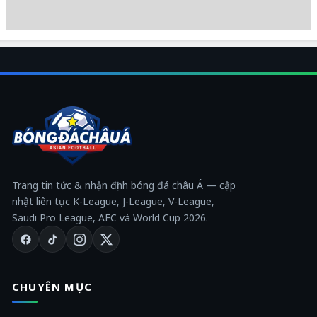
Trang tin tức & nhận định bóng đá châu Á — cập
nhật liên tục K-League, J-League, V-League,
Saudi Pro League, AFC và World Cup 2026.
CHUYÊN MỤC