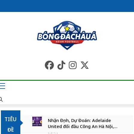
Skip
to
content
Trang Tin Tức
Bóng Đá Châu Á 
Cập Nhật Liên Tụ
TIÊU
Nhận Định, Dự Đoán: Adelaide
United đối đầu Công An Hà Nội,
ĐỀ
16h30 ngày 11/08/2026
3 Giờ Ago