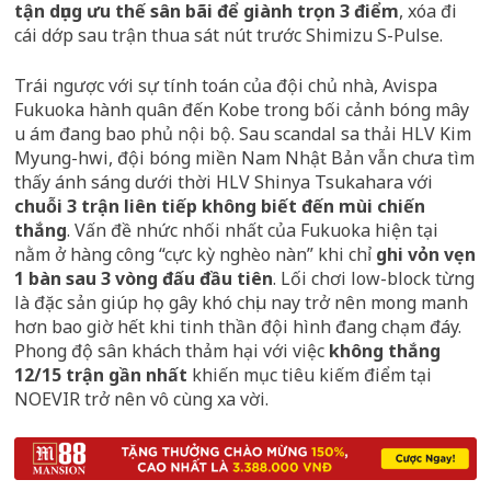
tận dụng ưu thế sân bãi để giành trọn 3 điểm
, xóa đi
cái dớp sau trận thua sát nút trước Shimizu S-Pulse.
Trái ngược với sự tính toán của đội chủ nhà, Avispa
Fukuoka hành quân đến Kobe trong bối cảnh bóng mây
u ám đang bao phủ nội bộ. Sau scandal sa thải HLV Kim
Myung-hwi, đội bóng miền Nam Nhật Bản vẫn chưa tìm
thấy ánh sáng dưới thời HLV Shinya Tsukahara với
chuỗi 3 trận liên tiếp không biết đến mùi chiến
thắng
. Vấn đề nhức nhối nhất của Fukuoka hiện tại
nằm ở hàng công “cực kỳ nghèo nàn” khi chỉ
ghi vỏn vẹn
1 bàn sau 3 vòng đấu đầu tiên
. Lối chơi low-block từng
là đặc sản giúp họ gây khó chịu nay trở nên mong manh
hơn bao giờ hết khi tinh thần đội hình đang chạm đáy.
Phong độ sân khách thảm hại với việc
không thắng
12/15 trận gần nhất
khiến mục tiêu kiếm điểm tại
NOEVIR trở nên vô cùng xa vời.