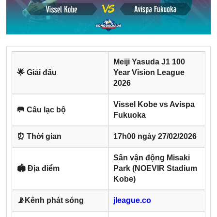
Meiji Yasuda J1 100
🌟 Giải đấu
Year Vision League
2026
Vissel Kobe vs Avispa
🥅 Câu lạc bộ
Fukuoka
⏰ Thời gian
17h00 ngày 27/02/2026
Sân vận động Misaki
🏟️ Địa điểm
Park (
NOEVIR Stadium
Kobe)
📡Kênh phát sóng
jleague.co