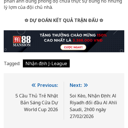
phản ánh đúng phong độ chưa thực sự bùng nổ nhưng
lỳ lợm của đội chủ nhà.
⚽
DỰ ĐOÁN KẾT QUẢ TRẬN ĐẤU
⚽
Tagged:
Nhận định J-League
Điều
Previous:
Next:
hướng
5 Cầu Thủ Trẻ Nhật
Soi Kèo, Nhận Định: Al
Bản Sáng Cửa Dự
Riyadh đối đầu Al Ahli
bài
World Cup 2026
Saudi, 2h00 ngày
viết
27/02/2026