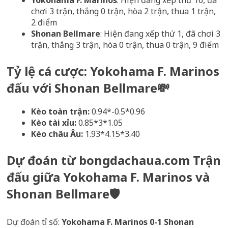
chơi 3 trận, thắng 0 trận, hòa 2 trận, thua 1 trận,
2 điểm
Shonan Bellmare
: Hiện đang xếp thứ 1, đã chơi 3
trận, thắng 3 trận, hòa 0 trận, thua 0 trận, 9 điểm
Tỷ lệ cá cược: Yokohama F. Marinos
đấu với Shonan Bellmare💸
Kèo toàn trận:
0.94*-0.5*0.96
Kèo tài xỉu:
0.85*3*1.05
Kèo châu Âu:
1.93*4.15*3.40
Dự đoán từ bongdachaua.com Trận
đấu giữa Yokohama F. Marinos và
Shonan Bellmare🛡️
Dự đoán tỉ số:
Yokohama F. Marinos 0-1 Shonan