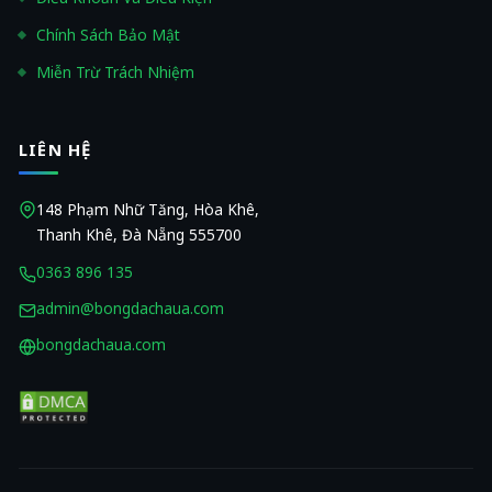
Chính Sách Bảo Mật
Miễn Trừ Trách Nhiệm
LIÊN HỆ
148 Phạm Nhữ Tăng, Hòa Khê,
Thanh Khê, Đà Nẵng 555700
0363 896 135
admin@bongdachaua.com
bongdachaua.com