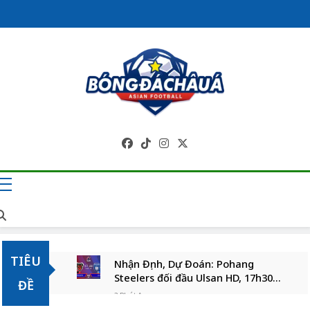
Skip
to
content
Trang Tin Tức
Bóng Đá Châu Á 
Cập Nhật Liên Tụ
TIÊU
Nhận Định, Dự Đoán: Pohang
Steelers đối đầu Ulsan HD, 17h30
ĐỀ
ngày 08/08/2026
3 Phút Ago