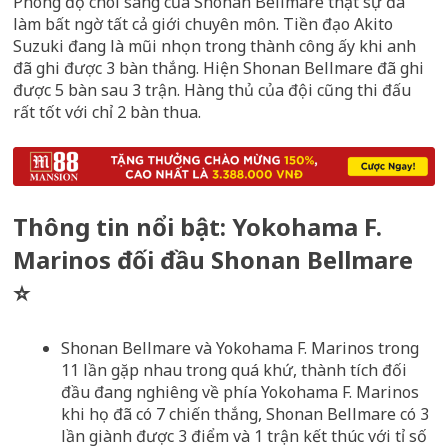
Phong độ chói sáng của Shonan Bellmare thật sự đã
làm bất ngờ tất cả giới chuyên môn. Tiền đạo Akito
Suzuki đang là mũi nhọn trong thành công ấy khi anh
đã ghi được 3 bàn thắng. Hiện Shonan Bellmare đã ghi
được 5 bàn sau 3 trận. Hàng thủ của đội cũng thi đấu
rất tốt với chỉ 2 bàn thua.
Thông tin nổi bật: Yokohama F.
Marinos đối đầu Shonan Bellmare
⭐
Shonan Bellmare và Yokohama F. Marinos trong
11 lần gặp nhau trong quá khứ, thành tích đối
đầu đang nghiêng về phía Yokohama F. Marinos
khi họ đã có 7 chiến thắng, Shonan Bellmare có 3
lần giành được 3 điểm và 1 trận kết thúc với tỉ số