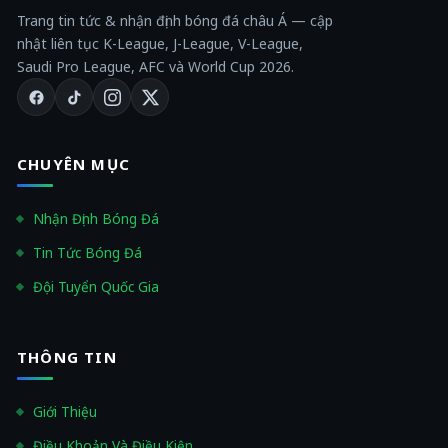
Trang tin tức & nhận định bóng đá châu Á — cập
nhật liên tục K-League, J-League, V-League,
Saudi Pro League, AFC và World Cup 2026.
CHUYÊN MỤC
Nhận Định Bóng Đá
Tin Tức Bóng Đá
Đội Tuyển Quốc Gia
THÔNG TIN
Giới Thiệu
Điều Khoản Và Điều Kiện