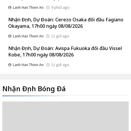
Lanh Han Thien An
9 phút ago
Nhận Định, Dự Đoán: Cerezo Osaka đối đầu Fagiano
Okayama, 17h00 ngày 08/08/2026
Lanh Han Thien An
11 giờ ago
Nhận Định, Dự Đoán: Avispa Fukuoka đối đầu Vissel
Kobe, 17h00 ngày 08/08/2026
Lanh Han Thien An
11 giờ ago
Nhận Định Bóng Đá