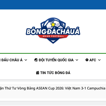
Trang Tin Tức
Cập Nhậ
ẢI ĐẤU CHÂU Á
🌏 ĐỘI TUYỂN QUỐC GIA
⚽ AFC
📰 TIN TỨC BÓNG ĐÁ
rận Thứ Tư Vòng Bảng ASEAN Cup 2026: Việt Nam 3-1 Campuchia
Đoán: Adelaide United đối đầu Công An Hà Nội, 16h30 ngày 11/0