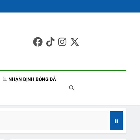
 Bóng Đá Châu Á –
t Liên Tục
📊 NHẬN ĐỊNH BÓNG ĐÁ
8/2026