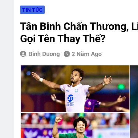
Nhận Định, Dự 
TIN TỨC
14 Giờ Ago
5 Ứng Cử Viên 
Tân Binh Chấn Thương, 
17 Giờ Ago
Gọi Tên Thay Thế?
10 Trận Đấu Đá
24 Giờ Ago
Binh Duong
2 Năm Ago