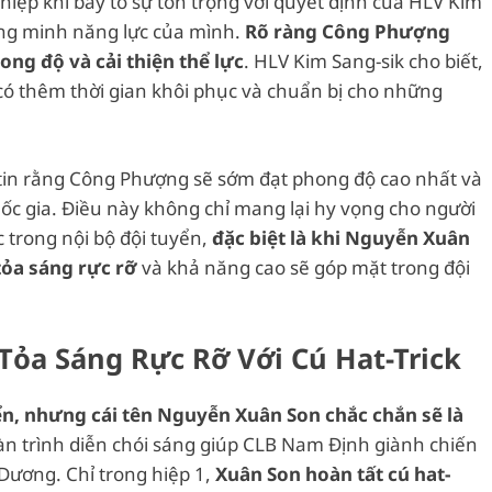
iệp khi bày tỏ sự tôn trọng với quyết định của HLV Kim
ứng minh năng lực của mình.
Rõ ràng Công Phượng
hong độ và cải thiện thể lực
. HLV Kim Sang-sik cho biết,
 có thêm thời gian khôi phục và chuẩn bị cho những
tin rằng Công Phượng sẽ sớm đạt phong độ cao nhất và
quốc gia. Điều này không chỉ mang lại hy vọng cho người
 trong nội bộ đội tuyển,
đặc biệt là khi Nguyễn Xuân
tỏa sáng rực rỡ
và khả năng cao sẽ góp mặt trong đội
Tỏa Sáng Rực Rỡ Với Cú Hat-Trick
yển, nhưng cái tên Nguyễn Xuân Son chắc chắn sẽ là
n trình diễn chói sáng giúp CLB Nam Định giành chiến
Dương. Chỉ trong hiệp 1,
Xuân Son hoàn tất cú hat-