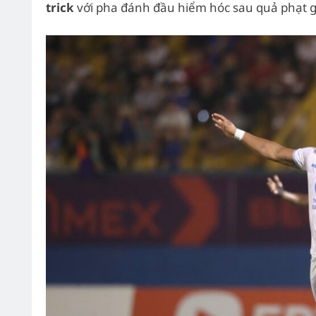
trick
với pha đánh đầu hiểm hóc sau quả phạt gó