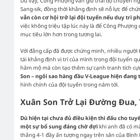
Dù vậy, Công Phượng vẫn giữ thái độ chuyên ngh
Sang-sik, đồng thời khẳng định sẽ nỗ lực để ch
vẫn còn cơ hội trở lại đội tuyển nếu duy trì p
việc không triệu tập lúc này là để Công Phượng
mục tiêu lớn hơn trong tương lai.
Với đẳng cấp đã được chứng minh, nhiều người 
tái khẳng định vị trí của mình trong đội tuyển 
hâm mộ mà còn tạo thêm sự cạnh tranh tích cực
Son – ngôi sao hàng đầu V-League hiện đang 
hình chính của đội tuyển trong năm tới.
Xuân Son Trở Lại Đường Đua, 
Dù hiện tại chưa đủ điều kiện thi đấu cho tu
một sự bổ sung đáng chờ đợi
khi anh đã có mà
thắng 4-1 đầy ấn tượng ngay trên sân của Bình 