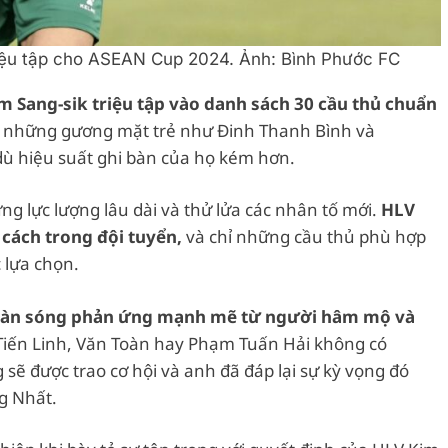
ệu tập cho ASEAN Cup 2024. Ảnh: Bình Phước FC
Sang-sik triệu tập vào danh sách 30 cầu thủ chuẩn
n những gương mặt trẻ như Đinh Thanh Bình và
ù hiệu suất ghi bàn của họ kém hơn.
ựng lực lượng lâu dài và thử lửa các nhân tố mới.
HLV
cách trong đội tuyển,
và chỉ những cầu thủ phù hợp
 lựa chọn.
a làn sóng phản ứng mạnh mẽ từ người hâm mộ và
ư Tiến Linh, Văn Toàn hay Phạm Tuấn Hải không có
sẽ được trao cơ hội và anh đã đáp lại sự kỳ vọng đó
g Nhất.