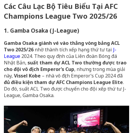
Các Câu Lạc Bộ Tiêu Biểu Tại AFC
Champions League Two 2025/26
1. Gamba Osaka (J-League)
Gamba Osaka giành vé vào thẳng vòng bảng ACL
Two 2025/26
nhờ thành tích xếp hạng thứ tư tại
J-
League
2024. Theo quy định của Liên đoàn Bóng đá
Nhật Bản,
suất tham dự ACL Two thường được trao
cho đội vô địch Emperor’s Cup
, nhưng trong mùa giải
này,
Vissel Kobe
– nhà vô địch Emperor’s Cup 2024 đã
đủ điều kiện tham dự AFC Champions League Elite
.
Do đó, suất ACL Two được chuyển cho đội xếp thứ tư J-
League, Gamba Osaka.