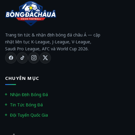
Trang tin tức & nhận định bóng đá châu Á — cập
nhật liên tục K-League, J-League, V-League,
Saudi Pro League, AFC và World Cup 2026.
CHUYÊN MỤC
Nhận Định Bóng Đá
Tin Tức Bóng Đá
Đội Tuyển Quốc Gia