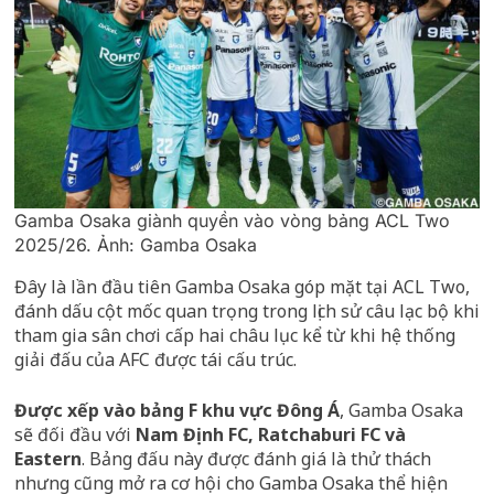
Gamba Osaka giành quyền vào vòng bảng ACL Two
2025/26. Ảnh: Gamba Osaka
Đây là lần đầu tiên Gamba Osaka góp mặt tại ACL Two,
đánh dấu cột mốc quan trọng trong lịch sử câu lạc bộ khi
tham gia sân chơi cấp hai châu lục kể từ khi hệ thống
giải đấu của AFC được tái cấu trúc.
Được xếp vào bảng F khu vực Đông Á
, Gamba Osaka
sẽ đối đầu với
Nam Định FC, Ratchaburi FC và
Eastern
. Bảng đấu này được đánh giá là thử thách
nhưng cũng mở ra cơ hội cho Gamba Osaka thể hiện