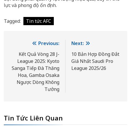
lực và phong độ ổn định.
Tagged:
Tin tức AFC
Điều
Previous:
Next:
hướng
Kết Quả Vòng 28 J-
10 Bản Hợp Đồng Đắt
League 2025: Kyoto
Giá Nhất Saudi Pro
bài
Sanga Tiếp Đà Thăng
League 2025/26
viết
Hoa, Gamba Osaka
Ngược Dòng Không
Tưởng
Tin Tức Liên Quan