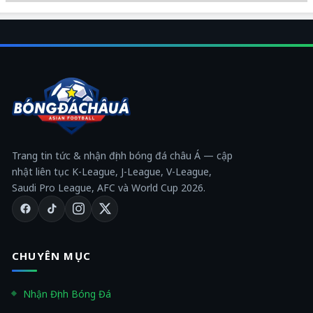
Trang tin tức & nhận định bóng đá châu Á — cập
nhật liên tục K-League, J-League, V-League,
Saudi Pro League, AFC và World Cup 2026.
CHUYÊN MỤC
Nhận Định Bóng Đá