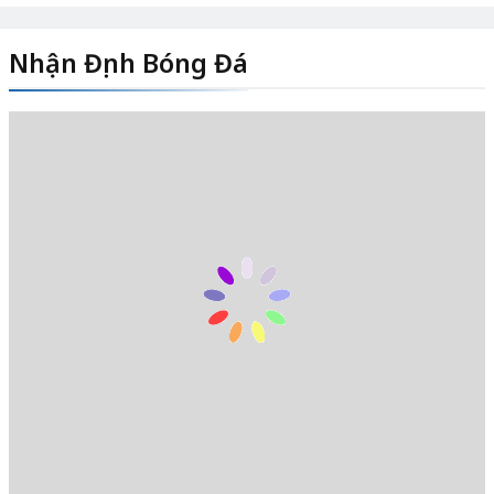
Nhận Định Bóng Đá