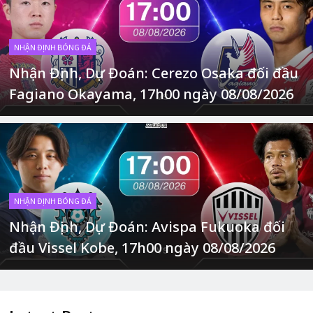
NHẬN ĐỊNH BÓNG ĐÁ
Nhận Định, Dự Đoán: Cerezo Osaka đối đầu
Fagiano Okayama, 17h00 ngày 08/08/2026
NHẬN ĐỊNH BÓNG ĐÁ
Nhận Định, Dự Đoán: Avispa Fukuoka đối
đầu Vissel Kobe, 17h00 ngày 08/08/2026