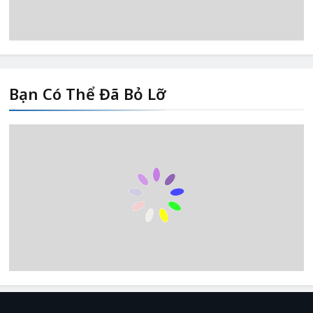
Bạn Có Thể Đã Bỏ
Lỡ