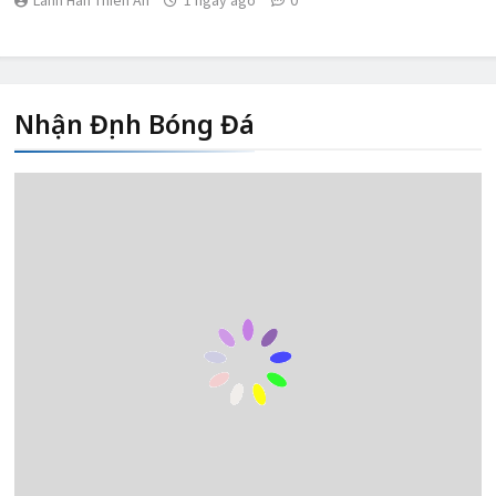
Lanh Han Thien An
1 ngày ago
0
Nhận Định Bóng Đá