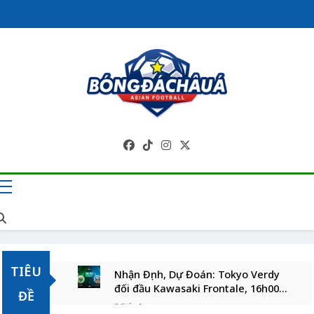
Skip
to
content
Trang Tin Tức
Bóng Đá Châu Á 
Cập Nhật Liên Tụ
TIÊU
Nhận Định, Dự Đoán: Tokyo Verdy
đối đầu Kawasaki Frontale, 16h00
ĐỀ
ngày 09/08/2026
9 Giây Ago