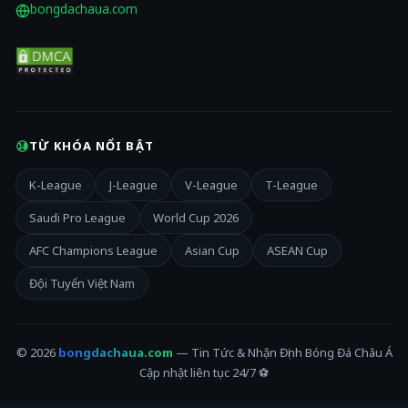
bongdachaua.com
TỪ KHÓA NỔI BẬT
K-League
J-League
V-League
T-League
Saudi Pro League
World Cup 2026
AFC Champions League
Asian Cup
ASEAN Cup
Đội Tuyển Việt Nam
© 2026
bongdachaua.com
— Tin Tức & Nhận Định Bóng Đá Châu Á
Cập nhật liên tục 24/7 ⚽