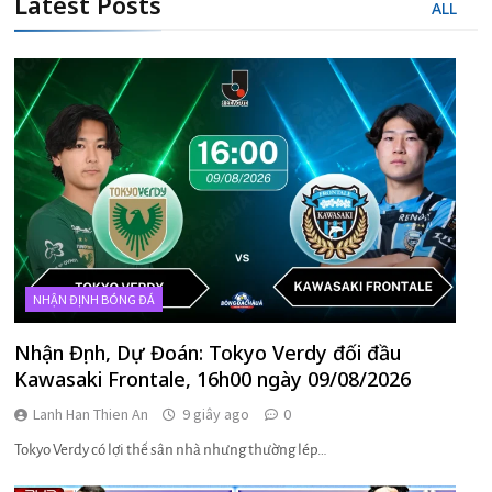
Latest
Posts
ALL
NHẬN ĐỊNH BÓNG ĐÁ
Nhận Định, Dự Đoán: Tokyo Verdy đối đầu
Kawasaki Frontale, 16h00 ngày 09/08/2026
Lanh Han Thien An
9 giây ago
0
Tokyo Verdy có lợi thế sân nhà nhưng thường lép…