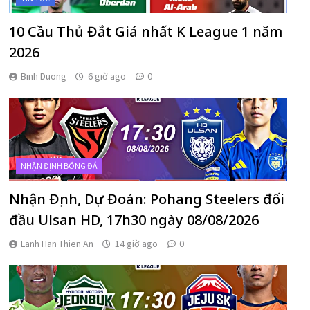
10 Cầu Thủ Đắt Giá nhất K League 1 năm
2026
Binh Duong
6 giờ ago
0
NHẬN ĐỊNH BÓNG ĐÁ
Nhận Định, Dự Đoán: Pohang Steelers đối
đầu Ulsan HD, 17h30 ngày 08/08/2026
Lanh Han Thien An
14 giờ ago
0