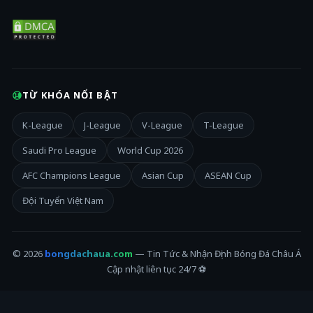
TỪ KHÓA NỔI BẬT
K-League
J-League
V-League
T-League
Saudi Pro League
World Cup 2026
AFC Champions League
Asian Cup
ASEAN Cup
Đội Tuyển Việt Nam
© 2026
bongdachaua.com
— Tin Tức & Nhận Định Bóng Đá Châu Á
Cập nhật liên tục 24/7 ⚽