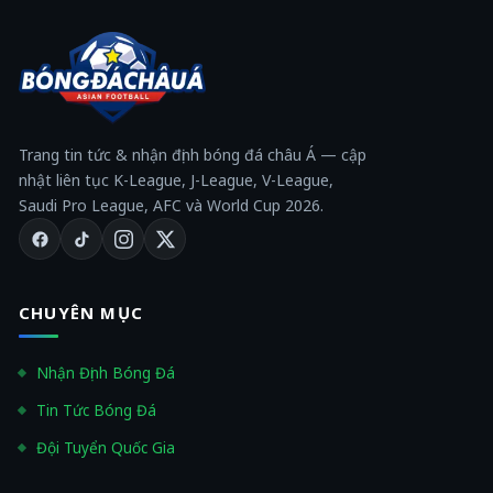
Trang tin tức & nhận định bóng đá châu Á — cập
nhật liên tục K-League, J-League, V-League,
Saudi Pro League, AFC và World Cup 2026.
CHUYÊN MỤC
Nhận Định Bóng Đá
Tin Tức Bóng Đá
Đội Tuyển Quốc Gia