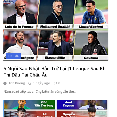
TIN TỨC
5 Ngôi Sao Nhật Bản Trở Lại J1 League Sau Khi
Thi Đấu Tại Châu Âu
Binh Duong
1 ngày ago
0
Năm 2026 tiếp tục chứng kiến làn sóng cầu thủ…