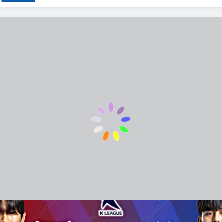
10 Trận Đấu Đáng Chú Ý Của Lượt
Đi Saudi Pro League 2026/27
7 Giờ Ago
Nhận Định, Dự Đoán: Tokyo Verdy
đối đầu Kawasaki Frontale, 16h00
ngày 09/08/2026
18 Giờ Ago
10 Cầu Thủ Đắt Giá Nhất Lịch Sử
Thai League
24 Giờ Ago
10 Cầu Thủ Đắt Giá nhất K
League 1 năm 2026
1 Ngày Ago
TIN TỨC
10 Cầu Thủ Đắt Giá nhất K League 1 năm
2026