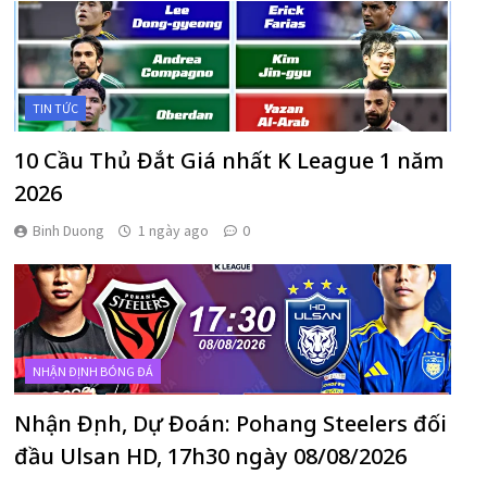
TIN TỨC
10 Cầu Thủ Đắt Giá nhất K League 1 năm
2026
Binh Duong
1 ngày ago
0
NHẬN ĐỊNH BÓNG ĐÁ
Nhận Định, Dự Đoán: Pohang Steelers đối
đầu Ulsan HD, 17h30 ngày 08/08/2026