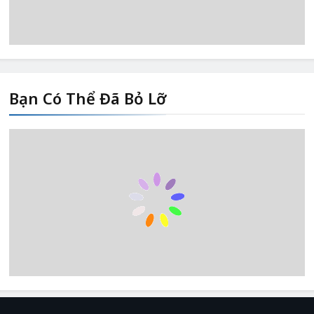
Bạn Có Thể Đã Bỏ
Lỡ