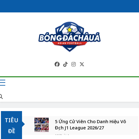
Skip
to
content
Trang Tin Tức
Bóng Đá Châu Á 
Cập Nhật Liên Tụ
TIÊU
5 Ứng Cử Viên Cho Danh Hiệu Vô
Địch J1 League 2026/27
ĐỀ
18 Phút Ago