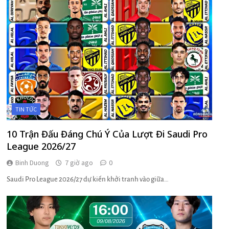
TIN TỨC
10 Trận Đấu Đáng Chú Ý Của Lượt Đi Saudi Pro
League 2026/27
Binh Duong
7 giờ ago
0
Saudi Pro League 2026/27 dự kiến khởi tranh vào giữa…