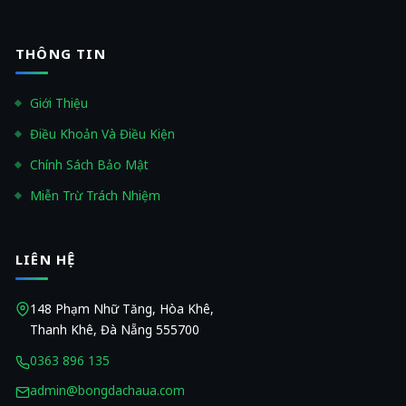
THÔNG TIN
Giới Thiệu
Điều Khoản Và Điều Kiện
Chính Sách Bảo Mật
Miễn Trừ Trách Nhiệm
LIÊN HỆ
148 Phạm Nhữ Tăng, Hòa Khê,
Thanh Khê, Đà Nẵng 555700
0363 896 135
admin@bongdachaua.com