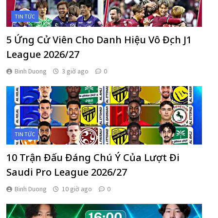
TIN TỨC
5 Ứng Cử Viên Cho Danh Hiệu Vô Địch J1
League 2026/27
Binh Duong
3 giờ ago
0
TIN TỨC
10 Trận Đấu Đáng Chú Ý Của Lượt Đi
Saudi Pro League 2026/27
Binh Duong
10 giờ ago
0