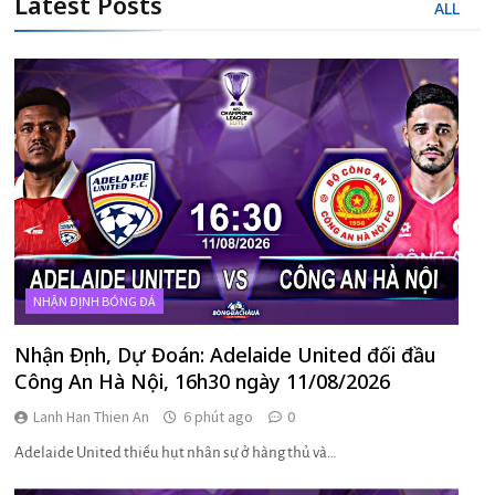
Latest
Posts
ALL
NHẬN ĐỊNH BÓNG ĐÁ
Nhận Định, Dự Đoán: Adelaide United đối đầu
Công An Hà Nội, 16h30 ngày 11/08/2026
Lanh Han Thien An
6 phút ago
0
Adelaide United thiếu hụt nhân sự ở hàng thủ và…