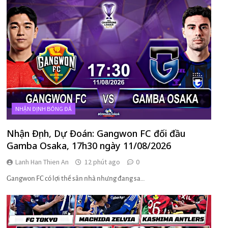
NHẬN ĐỊNH BÓNG ĐÁ
Nhận Định, Dự Đoán: Gangwon FC đối đầu
Gamba Osaka, 17h30 ngày 11/08/2026
Lanh Han Thien An
12 phút ago
0
Gangwon FC có lợi thế sân nhà nhưng đang sa…