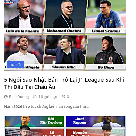
TIN TỨC
5 Ngôi Sao Nhật Bản Trở Lại J1 League Sau Khi
Thi Đấu Tại Châu Âu
Binh Duong
16 giờ ago
0
Năm 2026 tiếp tục chứng kiến làn sóng cầu thủ…