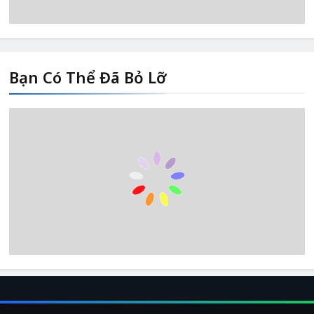
Bạn Có Thể Đã Bỏ
Lỡ