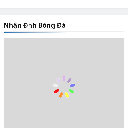
Nhận Định Bóng Đá