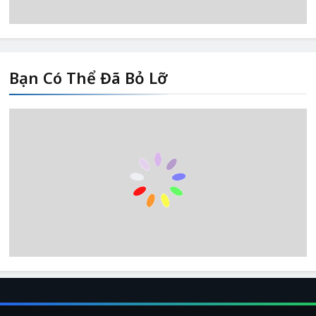
Bạn Có Thể Đã Bỏ
Lỡ