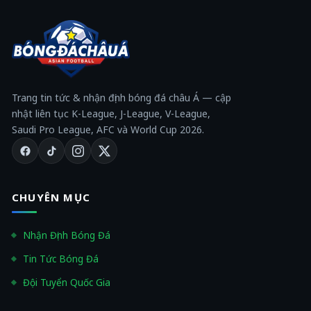
Trang tin tức & nhận định bóng đá châu Á — cập
nhật liên tục K-League, J-League, V-League,
Saudi Pro League, AFC và World Cup 2026.
CHUYÊN MỤC
Nhận Định Bóng Đá
Tin Tức Bóng Đá
Đội Tuyển Quốc Gia