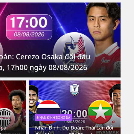
8/2026
8/2026
oán: Cerezo Osaka đối đầu
, 17h00 ngày 08/08/2026
NHẬN ĐỊNH BÓNG ĐÁ
spa
Nhận Định, Dự Đoán: Thái Lan đối