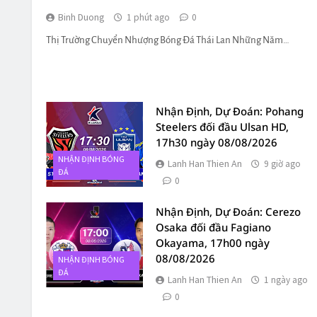
Binh Duong
1 phút ago
0
Thị Trường Chuyển Nhượng Bóng Đá Thái Lan Những Năm…
Nhận Định, Dự Đoán: Pohang
Steelers đối đầu Ulsan HD,
17h30 ngày 08/08/2026
NHẬN ĐỊNH BÓNG
Lanh Han Thien An
9 giờ ago
ĐÁ
0
Nhận Định, Dự Đoán: Cerezo
Osaka đối đầu Fagiano
Okayama, 17h00 ngày
08/08/2026
NHẬN ĐỊNH BÓNG
ĐÁ
Lanh Han Thien An
1 ngày ago
0