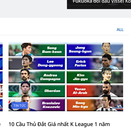
Fukuoka đối đầu Vissel K
17h00 ngày 08/08/2026
ALL
TIN TỨC
e
10 Cầu Thủ Đắt Giá nhất K League 1 năm