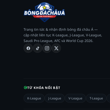
Trang tin tức & nhận định bóng đá châu Á —
cập nhật liên tục K-League, J-League, V-League,
Saudi Pro League, AFC và World Cup 2026.
TỪ KHÓA NỔI BẬT
K-League
J-League
V-League
T-League