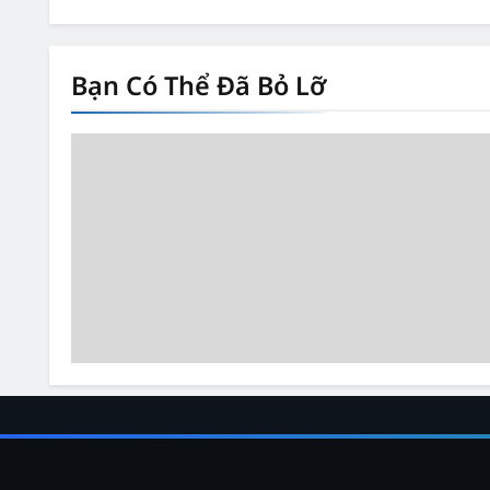
Bạn Có Thể Đã Bỏ
Lỡ