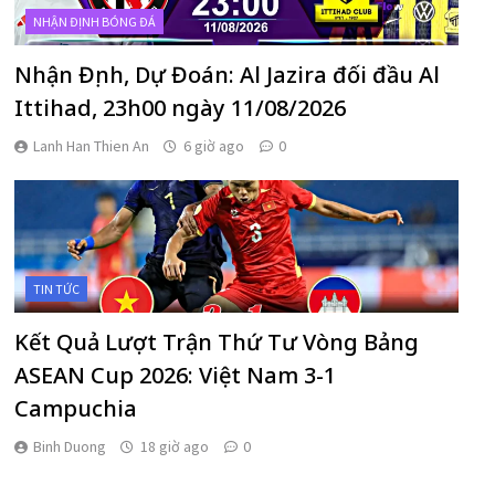
NHẬN ĐỊNH BÓNG ĐÁ
Nhận Định, Dự Đoán: Al Jazira đối đầu Al
Ittihad, 23h00 ngày 11/08/2026
Lanh Han Thien An
6 giờ ago
0
TIN TỨC
Kết Quả Lượt Trận Thứ Tư Vòng Bảng
ASEAN Cup 2026: Việt Nam 3-1
Campuchia
Binh Duong
18 giờ ago
0