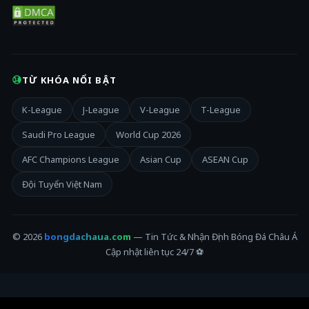
TỪ KHÓA NỔI BẬT
K-League
J-League
V-League
T-League
Saudi Pro League
World Cup 2026
AFC Champions League
Asian Cup
ASEAN Cup
Đội Tuyển Việt Nam
© 2026
bongdachaua.com
— Tin Tức & Nhận Định Bóng Đá Châu Á
Cập nhật liên tục 24/7 ⚽