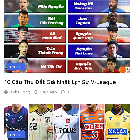
TIN TỨC
10 Cầu Thủ Đắt Giá Nhất Lịch Sử V-League
Binh Duong
1 giờ ago
0
Sự bùng nổ tài chính đã biến V-League không chỉ…
TIN TỨC