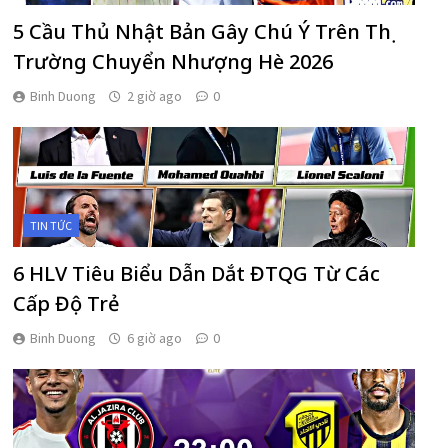
5 Cầu Thủ Nhật Bản Gây Chú Ý Trên Thị
Trường Chuyển Nhượng Hè 2026
Binh Duong
2 giờ ago
0
TIN TỨC
6 HLV Tiêu Biểu Dẫn Dắt ĐTQG Từ Các
Cấp Độ Trẻ
Binh Duong
6 giờ ago
0