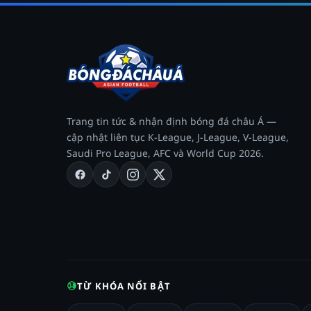
Trang tin tức & nhận định bóng đá châu Á —
cập nhật liên tục K-League, J-League, V-League,
Saudi Pro League, AFC và World Cup 2026.
TỪ KHÓA NỔI BẬT