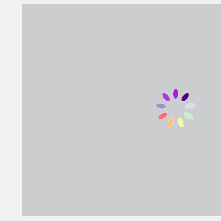
10 Giờ Ago
Nhận Định, Dự 
22 Giờ Ago
Nhận Định, Dự 
22 Giờ Ago
Nhận Định, Dự 
22 Giờ Ago