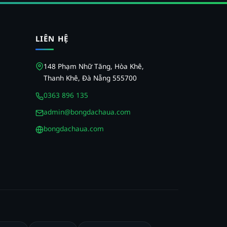
LIÊN HỆ
148 Phạm Nhữ Tăng, Hòa Khê,
Thanh Khê, Đà Nẵng 555700
0363 896 135
admin@bongdachaua.com
bongdachaua.com