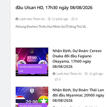
đầu Ulsan HD, 17h30 ngày 08/08/2026
Lanh Han Thien An
12 phút ago
0
Pohang Steelers Thiếu Hụt Nhân Sự Ở Hàng Thủ Và…
Nhận Định, Dự Đoán: Cerezo
Osaka đối đầu Fagiano
Okayama, 17h00 ngày
08/08/2026
NHẬN ĐỊNH BÓNG
ĐÁ
Lanh Han Thien An
22 giờ ago
0
Nhận Định, Dự Đoán: Thái Lan
đối đầu Myanmar, 20h00 ngày
08/08/2026
NHẬN ĐỊNH BÓNG