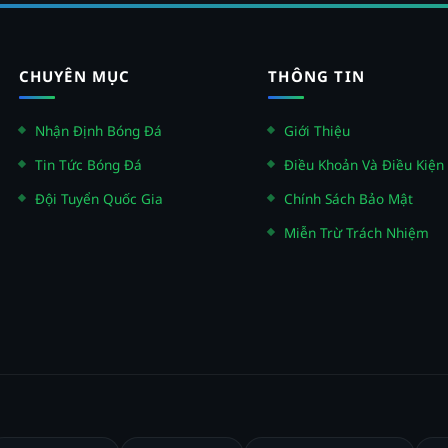
CHUYÊN MỤC
THÔNG TIN
Nhận Định Bóng Đá
Giới Thiệu
Tin Tức Bóng Đá
Điều Khoản Và Điều Kiện
Đội Tuyển Quốc Gia
Chính Sách Bảo Mật
Miễn Trừ Trách Nhiệm