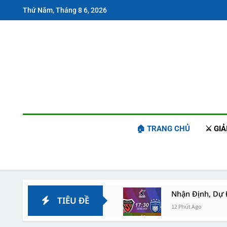
Skip
Thứ Năm, Tháng 8 6, 2026
to
content
🏠︎ TRANG CHỦ
⚔️ GI
Nhận Định, Dự 
TIÊU ĐỀ
12 Phút Ago
Nhận Định, Dự 