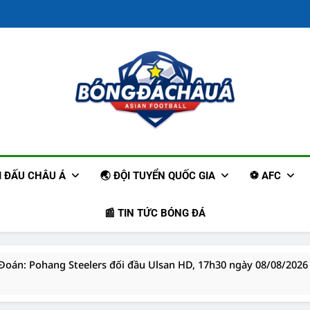
Trang Tin Tức
Cập Nhậ
ẢI ĐẤU CHÂU Á
🌏 ĐỘI TUYỂN QUỐC GIA
⚽ AFC
📰 TIN TỨC BÓNG ĐÁ
Đoán: Pohang Steelers đối đầu Ulsan HD, 17h30 ngày 08/08/2026
Đoán: Jeonbuk Hyundai Motors đối đầu Jeju SK, 17h30 ngày 08/0