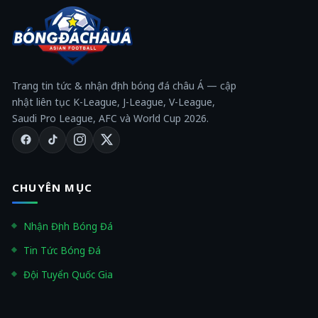
Trang tin tức & nhận định bóng đá châu Á — cập
nhật liên tục K-League, J-League, V-League,
Saudi Pro League, AFC và World Cup 2026.
CHUYÊN MỤC
Nhận Định Bóng Đá
Tin Tức Bóng Đá
Đội Tuyển Quốc Gia