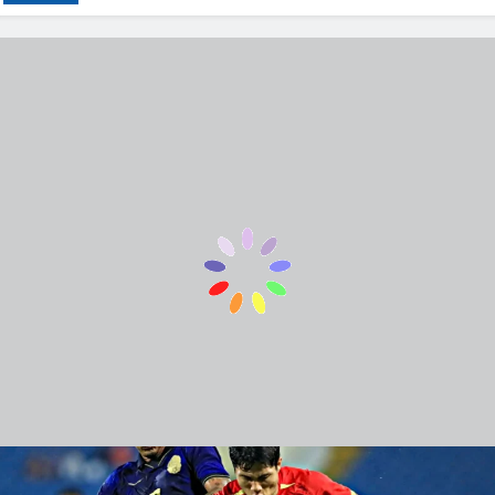
10 Cầu Thủ Đắt Giá Nhất Lịch Sử
V-League
12 Giờ Ago
5 Cầu Thủ Nhật Bản Gây Chú Ý
Trên Thị Trường Chuyển Nhượng
Hè 2026
12 Giờ Ago
6 HLV Tiêu Biểu Dẫn Dắt ĐTQG
Từ Các Cấp Độ Trẻ
17 Giờ Ago
Nhận Định, Dự Đoán: Al Jazira đối
đầu Al Ittihad, 23h00 ngày
11/08/2026
17 Giờ Ago
NHẬN ĐỊNH BÓNG ĐÁ
Nhận Định, Dự Đoán: Al Jazira đối đầu Al
Ittihad, 23h00 ngày 11/08/2026