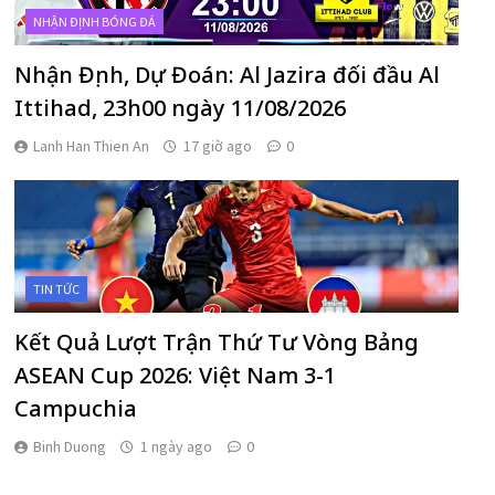
NHẬN ĐỊNH BÓNG ĐÁ
Nhận Định, Dự Đoán: Al Jazira đối đầu Al
Ittihad, 23h00 ngày 11/08/2026
Lanh Han Thien An
17 giờ ago
0
TIN TỨC
Kết Quả Lượt Trận Thứ Tư Vòng Bảng
ASEAN Cup 2026: Việt Nam 3-1
Campuchia
Binh Duong
1 ngày ago
0