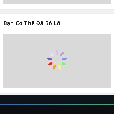
Bạn Có Thể Đã Bỏ
Lỡ