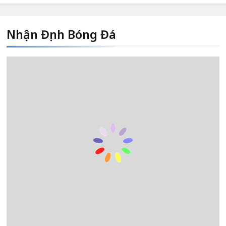
Nhận Định Bóng Đá