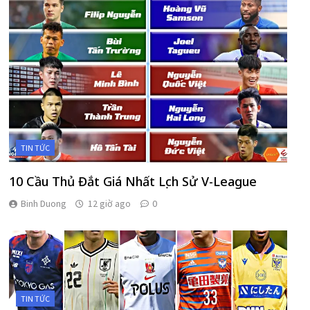
TIN TỨC
10 Cầu Thủ Đắt Giá Nhất Lịch Sử V-League
Binh Duong
12 giờ ago
0
Sự bùng nổ tài chính đã biến V-League không chỉ…
TIN TỨC