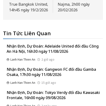
bài
True Bangkok United,
Najma, 2h00 ngày
viết
14h45 ngày 19/2/2026
20/02/2026
Tin Tức Liên Quan
Nhận Định, Dự Đoán: Adelaide United đối đầu Công
An Hà Nội, 16h30 ngày 11/08/2026
Lanh Han Thien An
2 giờ ago
Nhận Định, Dự Đoán: Gangwon FC đối đầu Gamba
Osaka, 17h30 ngày 11/08/2026
Lanh Han Thien An
15 giờ ago
Nhận Định, Dự Đoán: Tokyo Verdy đối đầu Kawasaki
Frontale, 16h00 ngày 09/08/2026
Lanh Han Thien An
2 ngày ago