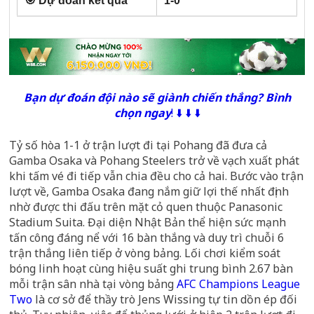
🎯 Dự đoán kết quả
1-0
Bạn dự đoán đội nào sẽ giành chiến thắng? Bình
chọn ngay
! ⬇️ ⬇️ ⬇️
Tỷ số hòa 1-1 ở trận lượt đi tại Pohang đã đưa cả
Gamba Osaka và Pohang Steelers trở về vạch xuất phát
khi tấm vé đi tiếp vẫn chia đều cho cả hai. Bước vào trận
lượt về, Gamba Osaka đang nắm giữ lợi thế nhất định
nhờ được thi đấu trên mặt cỏ quen thuộc Panasonic
Stadium Suita. Đại diện Nhật Bản thể hiện sức mạnh
tấn công đáng nể với 16 bàn thắng và duy trì chuỗi 6
trận thắng liên tiếp ở vòng bảng. Lối chơi kiểm soát
bóng linh hoạt cùng hiệu suất ghi trung bình 2.67 bàn
mỗi trận sân nhà tại vòng bảng
AFC Champions League
Two
là cơ sở để thầy trò Jens Wissing tự tin dồn ép đối