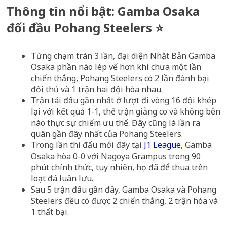
Thông tin nổi bật: Gamba Osaka
đối đầu Pohang Steelers ⭐
Từng chạm trán 3 lần, đại diện Nhật Bản Gamba
Osaka phần nào lép vế hơn khi chưa một lần
chiến thắng, Pohang Steelers có 2 lần đánh bại
đối thủ và 1 trận hai đội hòa nhau.
Trận tái đấu gần nhất ở lượt đi vòng 16 đội khép
lại với kết quả 1-1, thế trận giằng co và không bên
nào thực sự chiếm ưu thế. Đây cũng là lần ra
quân gần đây nhất của Pohang Steelers.
Trong lần thi đấu mới đây tại
J1 League
, Gamba
Osaka hòa 0-0 với Nagoya Grampus trong 90
phút chính thức, tuy nhiên, họ đã để thua trên
loạt đá luân lưu.
Sau 5 trận đấu gần đây, Gamba Osaka và Pohang
Steelers đều có được 2 chiến thắng, 2 trận hòa và
1 thất bại.