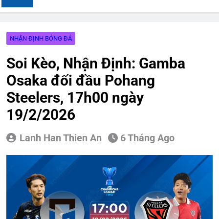
Nhận Định, Dự Đoán: Adelaide
United đối đầu Công An Hà Nội,
16h30 ngày 11/08/2026
2 Giờ Ago
NHẬN ĐỊNH BÓNG ĐÁ
Nhận Định, Dự Đoán: Gangwon FC
đối đầu Gamba Osaka, 17h30 ngày
Soi Kèo, Nhận Định: Gamba
11/08/2026
15 Giờ Ago
Osaka đối đầu Pohang
5 Ứng Cử Viên Cho Danh Hiệu Vô
Địch J1 League 2026/27
Steelers, 17h00 ngày
18 Giờ Ago
10 Trận Đấu Đáng Chú Ý Của Lượt
19/2/2026
Đi Saudi Pro League 2026/27
1 Ngày Ago
Lanh Han Thien An
6 Tháng Ago