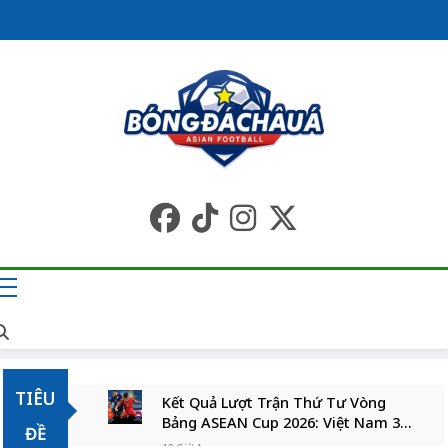
Skip
to
content
Trang Tin Tức
Bóng Đá Châu Á 
Cập Nhật Liên Tụ
TIÊU
Kết Quả Lượt Trận Thứ Tư Vòng
Bảng ASEAN Cup 2026: Việt Nam 3-1
ĐỀ
Campuchia
12 Giờ Ago