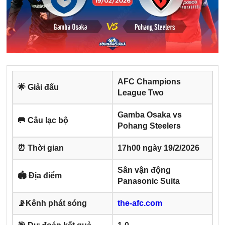
AFC Champions
🌟 Giải đấu
League Two
Gamba Osaka vs
🥅 Câu lạc bộ
Pohang Steelers
⏰ Thời gian
17h00 ngày 19/2/2026
Sân vận động
🏟️ Địa điểm
Panasonic Suita
📡Kênh phát sóng
the-afc.com