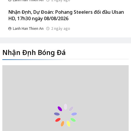
Nhận Định, Dự Đoán: Pohang Steelers đối đầu Ulsan
HD, 17h30 ngày 08/08/2026
Lanh Han Thien An
2 ngày ago
Nhận Định Bóng Đá