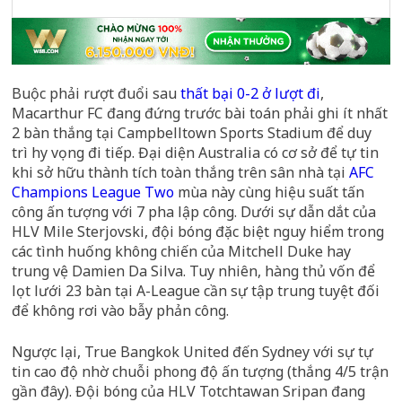
Buộc phải rượt đuổi sau
thất bại 0-2 ở lượt đi
,
Macarthur FC đang đứng trước bài toán phải ghi ít nhất
2 bàn thắng tại Campbelltown Sports Stadium để duy
trì hy vọng đi tiếp. Đại diện Australia có cơ sở để tự tin
khi sở hữu thành tích toàn thắng trên sân nhà tại
AFC
Champions League Two
mùa này cùng hiệu suất tấn
công ấn tượng với 7 pha lập công. Dưới sự dẫn dắt của
HLV Mile Sterjovski, đội bóng đặc biệt nguy hiểm trong
các tình huống không chiến của Mitchell Duke hay
trung vệ Damien Da Silva. Tuy nhiên, hàng thủ vốn để
lọt lưới 23 bàn tại A-League cần sự tập trung tuyệt đối
để không rơi vào bẫy phản công.
Ngược lại, True Bangkok United đến Sydney với sự tự
tin cao độ nhờ chuỗi phong độ ấn tượng (thắng 4/5 trận
gần đây). Đội bóng của HLV Totchtawan Sripan đang