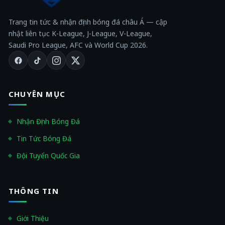
Trang tin tức & nhận định bóng đá châu Á — cập
nhật liên tục K-League, J-League, V-League,
Saudi Pro League, AFC và World Cup 2026.
CHUYÊN MỤC
Nhận Định Bóng Đá
Tin Tức Bóng Đá
Đội Tuyển Quốc Gia
THÔNG TIN
Giới Thiệu